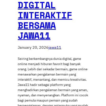
DIGITAL
INTERAKTIF
BERSAMA
JAWA11
January 20, 2026
jawa11
Seiring berkembangnya dunia digital, game
online menjadi hiburan favorit bagi banyak
orang. Lebih dari sekadar bermain, game online
menawarkan pengalaman bermain yang
interaktif, menantang, dan memicu kreativitas.
Jawa11 hadir sebagai platform yang
menghadirkan pengalaman bermain yang aman,
nyaman, dan menyenangkan. Platform ini cocok
bagi pemula maupun pemain yang sudah
berpengalaman, dengan antarmuka yang mudah