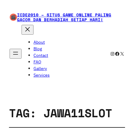
ICDE2010 – SITUS GAME ONLINE PALING
GACOR DAN BERHADIAH SETIAP HARI!
About
Blog
Instagram
Faceboo
X
Contact
FAQ
Gallery
Services
TAG:
JAWA11SLOT