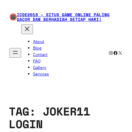
ICDE2010 – SITUS GAME ONLINE PALING
GACOR DAN BERHADIAH SETIAP HARI!
About
Blog
Instagram
Faceboo
X
Contact
FAQ
Gallery
Services
TAG:
JOKER11
LOGIN