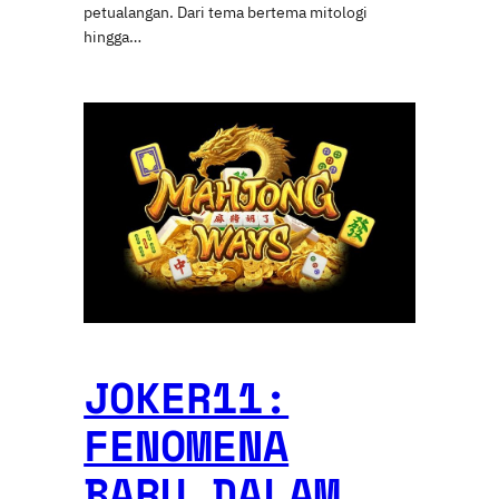
petualangan. Dari tema bertema mitologi
hingga…
JOKER11:
FENOMENA
BARU DALAM