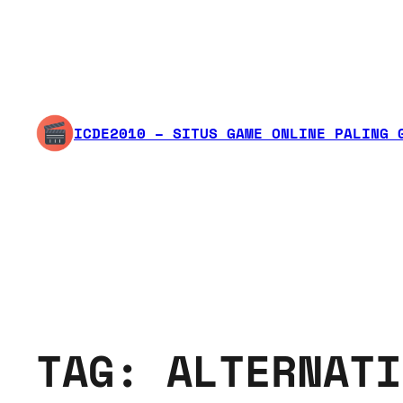
ICDE2010 – SITUS GAME ONLINE PALING 
TAG:
ALTERNATI