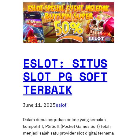
ESLOT: SITUS
SLOT PG SOFT
TERBAIK
June 11, 2025
eslot
Dalam dunia perjudian online yang semakin
kompetitif, PG Soft (Pocket Games Soft) telah
menjadi salah satu provider slot digital ternama