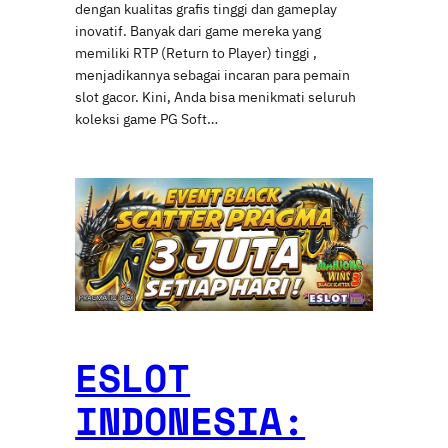
dengan kualitas grafis tinggi dan gameplay
inovatif. Banyak dari game mereka yang
memiliki RTP (Return to Player) tinggi ,
menjadikannya sebagai incaran para pemain
slot gacor. Kini, Anda bisa menikmati seluruh
koleksi game PG Soft…
ESLOT
INDONESIA: