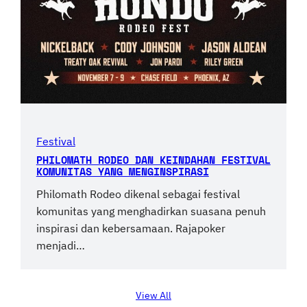
Festival
PHILOMATH RODEO DAN KEINDAHAN FESTIVAL
KOMUNITAS YANG MENGINSPIRASI
Philomath Rodeo dikenal sebagai festival
komunitas yang menghadirkan suasana penuh
inspirasi dan kebersamaan. Rajapoker
menjadi…
View All