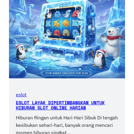
eslot
ESLOT LAYAK DIPERTIMBANGKAN UNTUK
HIBURAN SLOT ONLINE HARIAN
Hiburan Ringan untuk Hari-Hari Sibuk Di tengah
kesibukan sehari-hari, banyak orang mencari
momen hiburan singkat…