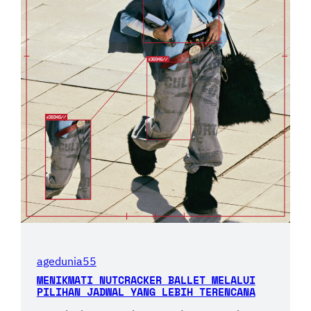
agedunia55
MENIKMATI NUTCRACKER BALLET MELALUI
PILIHAN JADWAL YANG LEBIH TERENCANA