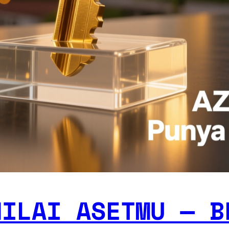
NILAI ASETMU — B