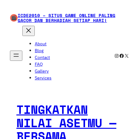
Skip
to
ICDE2010 – SITUS GAME ONLINE PALING
content
GACOR DAN BERHADIAH SETIAP HARI!
About
Blog
Instagram
Faceboo
X
Contact
FAQ
Gallery
Services
TINGKATKAN
NILAI ASETMU —
BERSAMA