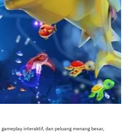
, gameplay interaktif, dan peluang menang besar,