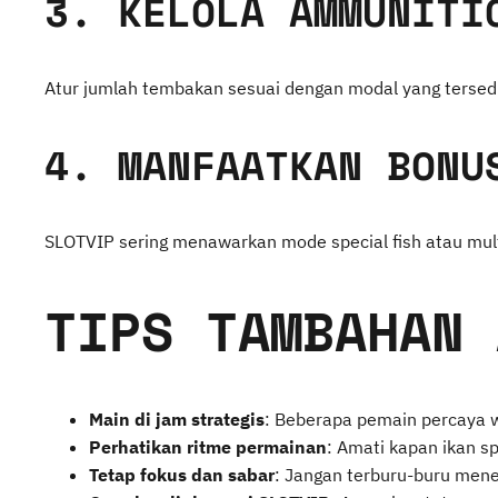
3. KELOLA AMMUNITI
Atur jumlah tembakan sesuai dengan modal yang tersedi
4. MANFAATKAN BONU
SLOTVIP sering menawarkan mode special fish atau mul
TIPS TAMBAHAN 
Main di jam strategis
: Beberapa pemain percaya w
Perhatikan ritme permainan
: Amati kapan ikan s
Tetap fokus dan sabar
: Jangan terburu-buru mene