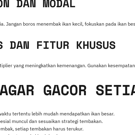
ON DAN MODAL
a. Jangan boros menembak ikan kecil, fokuskan pada ikan bes
S DAN FITUR KHUSUS
tiplier yang meningkatkan kemenangan. Gunakan kesempatan 
AGAR GACOR SETI
aktu tertentu lebih mudah mendapatkan ikan besar.
pesial muncul dan sesuaikan strategi tembakan.
mbak, setiap tembakan harus terukur.