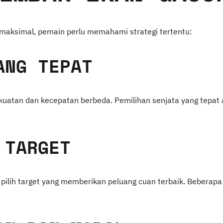
aksimal, pemain perlu memahami strategi tertentu:
ANG TEPAT
kuatan dan kecepatan berbeda. Pemilihan senjata yang tepa
 TARGET
ih target yang memberikan peluang cuan terbaik. Beberapa ikan