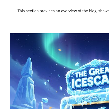
This section provides an overview of the blog, showca