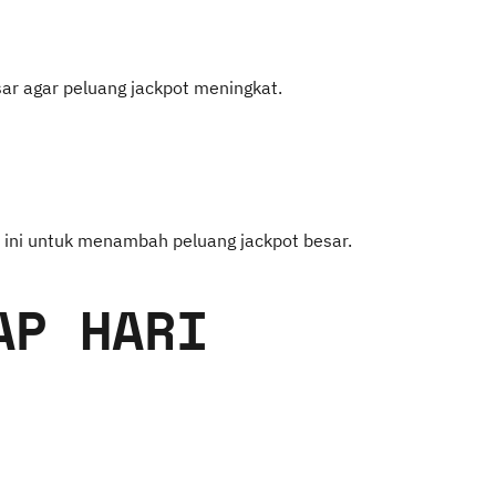
ar agar peluang jackpot meningkat.
ini untuk menambah peluang jackpot besar.
AP HARI