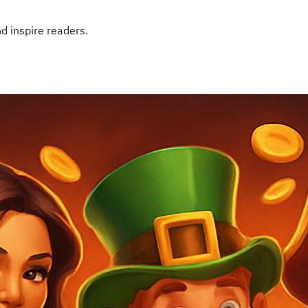
nd inspire readers.