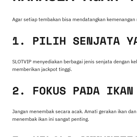
Agar setiap tembakan bisa mendatangkan kemenangan m
1. PILIH SENJATA Y
SLOTVIP menyediakan berbagai jenis senjata dengan ke
memberikan jackpot tinggi.
2. FOKUS PADA IKAN
Jangan menembak secara acak. Amati gerakan ikan dan pil
menembak ikan ini sangat penting.