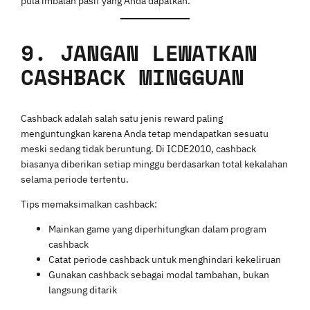
pula imbalan pasif yang Anda dapatkan.
9. JANGAN LEWATKAN
CASHBACK MINGGUAN
Cashback adalah salah satu jenis reward paling
menguntungkan karena Anda tetap mendapatkan sesuatu
meski sedang tidak beruntung. Di ICDE2010, cashback
biasanya diberikan setiap minggu berdasarkan total kekalahan
selama periode tertentu.
Tips memaksimalkan cashback:
Mainkan game yang diperhitungkan dalam program
cashback
Catat periode cashback untuk menghindari kekeliruan
Gunakan cashback sebagai modal tambahan, bukan
langsung ditarik