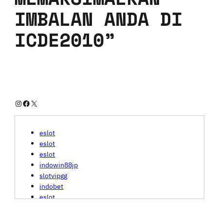
IMBALAN ANDA DI
ICDE2010”
Instagram
Facebook
X
eslot
eslot
eslot
indowin88jp
slotvipgg
indobet
eslot
indobet