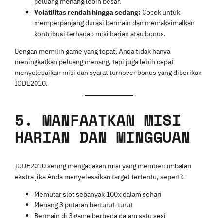
peluang menang lebih besar.
Volatilitas rendah hingga sedang:
Cocok untuk
memperpanjang durasi bermain dan memaksimalkan
kontribusi terhadap misi harian atau bonus.
Dengan memilih game yang tepat, Anda tidak hanya
meningkatkan peluang menang, tapi juga lebih cepat
menyelesaikan misi dan syarat turnover bonus yang diberikan
ICDE2010.
5. MANFAATKAN MISI
HARIAN DAN MINGGUAN
ICDE2010 sering mengadakan misi yang memberi imbalan
ekstra jika Anda menyelesaikan target tertentu, seperti:
Memutar slot sebanyak 100x dalam sehari
Menang 3 putaran berturut-turut
Bermain di 3 game berbeda dalam satu sesi