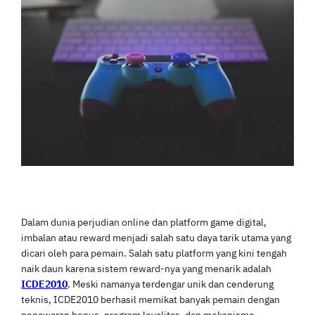
Dalam dunia perjudian online dan platform game digital,
imbalan atau reward menjadi salah satu daya tarik utama yang
dicari oleh para pemain. Salah satu platform yang kini tengah
naik daun karena sistem reward-nya yang menarik adalah
ICDE2010
. Meski namanya terdengar unik dan cenderung
teknis, ICDE2010 berhasil memikat banyak pemain dengan
penawaran bonus, program loyalitas, dan mekanisme