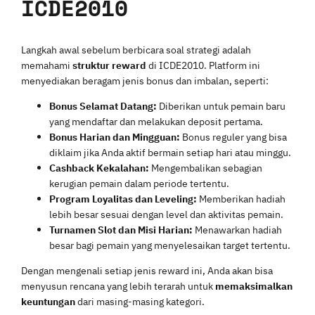
ICDE2010
Langkah awal sebelum berbicara soal strategi adalah
memahami
struktur reward
di ICDE2010. Platform ini
menyediakan beragam jenis bonus dan imbalan, seperti:
Bonus Selamat Datang:
Diberikan untuk pemain baru
yang mendaftar dan melakukan deposit pertama.
Bonus Harian dan Mingguan:
Bonus reguler yang bisa
diklaim jika Anda aktif bermain setiap hari atau minggu.
Cashback Kekalahan:
Mengembalikan sebagian
kerugian pemain dalam periode tertentu.
Program Loyalitas dan Leveling:
Memberikan hadiah
lebih besar sesuai dengan level dan aktivitas pemain.
Turnamen Slot dan Misi Harian:
Menawarkan hadiah
besar bagi pemain yang menyelesaikan target tertentu.
Dengan mengenali setiap jenis reward ini, Anda akan bisa
menyusun rencana yang lebih terarah untuk
memaksimalkan
keuntungan
dari masing-masing kategori.